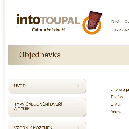
INTO – TOU
777 862
T:
Objednávka
ÚVOD
Jméno a př
Telefon:
TYPY ČALOUNĚNÍ DVEŘÍ
E-Mail:
A CENÍK
Adresa:
VZORNÍK KOŽENEK